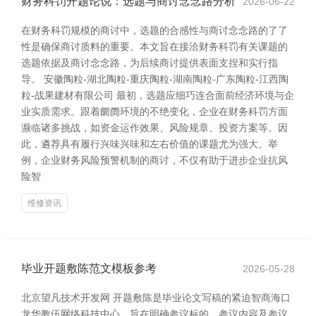
财务科罚开题论说：选题与商讨念念路分析
2026-06-22
在财务科罚规模的商讨中，选题的合感性与商讨念念路的了了
性是确保商讨质料的重要。本文旨在接洽财务科罚有关课题的
选题依据及商讨念念路，为后续商讨提供表面支捏和实行指
导。 安徽陶粒-湖北陶粒-重庆陶粒-湖南陶粒-广东陶粒-江西陶
粒-战果建材有限公司 最初，选题应细巧连合面前经济环境与企
业实质需求。跟着阛阓环境的不绝变化，企业在财务科罚方面
濒临诸多挑战，如资金运作效果、风险规章、投资方案等。因
此，遴荐具有履行兴味兴味和左右价值的课题尤为强大。举
例，企业财务风险预警机制的商讨，不仅有助于进步企业抗风
险智
维修资讯
毕业开题敷陈范文模板参考
2026-05-28
北京望凡技术开发网 开题敷陈是毕业论文写稿的紧迫智商海口
龙华教伍网络科技中心，旨在明确参议标的、参议内容及参议