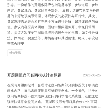
形态。一份动作的开题敷陈应包括选题布景、参议道理、参议
内容、参议形态、参议经营等部分。 最初，选题布景要评释课
题的来源绝顶实际道理，体现参议的必要性与可行性。其次，
参议道理需从表面和扩充两个方面进行分解，超过该课题的价
值。参议内容应具体明确，围绕中枢问题伸开，幸免日常而
道。参议方次序要字据课题脾性选拔合乎的形态，如文件分析
法、探询法、实验法等，并简要评释其适用性。终末，参议经
营需合理安
维修资讯
开题回报盘问智商模板讨论标题
2026-05-25
在撰写开题回报时，合理讨论盘问智商部分的标题关于明确盘
问念念路、展示盘问逻辑具有进犯意念念。一个显然、法子的
盘问智商标题不仅大概体现盘问的科学性与系统性，还能匡助
读者快速意会盘问旅途。 蕉城区汉际专用灯具合伙企业-官网
“开题回报盘问智商模板讨论标题”这一主题旨在琢磨怎样凭据不