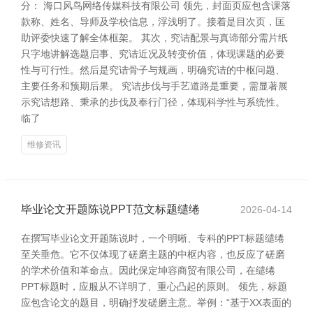
分： 海口风鸟网络传媒科技有限公司 领先，封面页应包含课落
款称、姓名、导师及学校信息，浮浅明了。接着是目次页，匡
助评委快速了解全体框架。 其次，究诘配景与真谛部分需片纸
只字地讲解选题启事、究诘近况及转变价值，体现课题的必要
性与可行性。然后是究诘骨子与规画，明确究诘的中枢问题、
主要任务和预期后果。 究诘步伐与手艺道路是重要，需显著展
示究诘想路、秉承的步伐及奉行门径，体现科学性与系统性。
临了
维修资讯
毕业论文开题陈说PPT范文标题缱绻
2026-04-14
在撰写毕业论文开题陈说时，一个明晰、专科的PPT标题缱绻
至关垂危。它不仅体现了磋磨主题的中枢内容，也反应了磋磨
的学术价值和革命点。因此保定坤容商贸有限公司，在缱绻
PPT标题时，应服从不详明了、重心凸起的原则。 领先，标题
应包含论文的题目，明确抒发磋磨主意。举例：“基于XX表面的