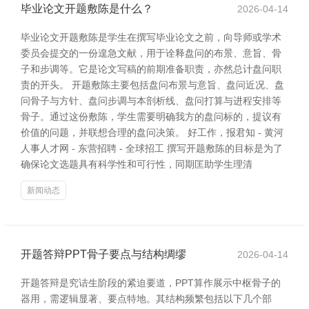
毕业论文开题敷陈是什么？
2026-04-14
毕业论文开题敷陈是学生在撰写毕业论文之前，向导师或学术
委员会提交的一份遑急文献，用于诠释盘问的布景、意旨、骨
子和步调等。它是论文写稿的前期准备职责，亦然总计盘问职
责的开头。 开题敷陈主要包括盘问布景与意旨、盘问近况、盘
问骨子与方针、盘问步调与本剖析线、盘问打算与进程安排等
骨子。通过这份敷陈，学生需要明确我方的盘问标的，提议有
价值的问题，并联想合理的盘问决策。 好工作，报君知 - 黄河
人事人才网 - 东营招聘 - 全球招工 撰写开题敷陈的目标是为了
确保论文选题具有科学性和可行性，同期匡助学生理清
新闻动态
开题答辩PPT骨子要点与结构绸缪
2026-04-14
开题答辩是究诘生阶段的紧迫要道，PPT算作展示中枢骨子的
器用，需逻辑显著、要点特地。其结构频繁包括以下几个部