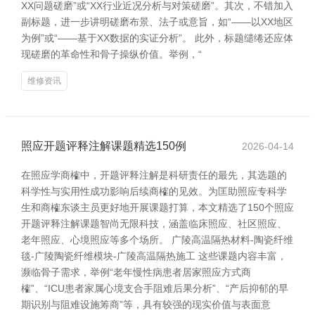
XX问题磋磨”或“XX行业近况分析与对策磋磨”。其次，不错加入
副标题，进一步讲明磋磨布景、法子或意旨，如“——以XX地区
为例”或“——基于XX数据的实证分析”。 此外，标题缱绻还应体
现磋磨的革命性和骨子操纵价值。举例，“
维修资讯
照应开题评释注解课题精选150例
2026-04-14
在照应学商榷中，开题评释注解是科研责任的最先，其选题的
科学性与实用性成功影响后续商榷的见效。为匡助照应专科学
生和商榷东谈主员更好地开展课题打算，本文精选了150个照应
开题评释注解课题智尚无限科技，涵盖临床照应、社区照应、
老年照应、心境照应等多个场所。 广陵高温隔热材料-陶瓷纤维
毯-广陵陶瓷纤维模块-广陵高温隔热施工 这些课题内容丰富，
濒临骨子需求，举例“老年慢性病患者居家照应方式商
榷”、“ICU患者家属心境支合手阻难后果分析”、“产后抑郁的早
期识别与阻难设施筹商”等，具有较强的现实价值与表面意