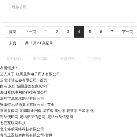
维修资讯
首页
上一页
1
2
3
4
5
6
7
下一页
末页
共
7
页
61
条记录
关于我们
服务指南
维修资讯
二手回收
友情链接：
达人来了-杭州圣淘电子商务有限公司
云南泽瑞证券有限公司 - 首页
白灰 灰粉 城固县德友白灰粉厂
海口夏鸥琳网络科技有限公司
深圳市源隆木制品有限公司
安徽特尼能源集团有限公司 - 首页
荆州泵阀网-泵阀网止回阀,调节阀,离心泵,管道泵,自吸泵,化
定结便民网-定结便民信息网_定结分类信息网
七云互联网科技
北京洛帧网络科技有限公司
青岛玉盈新娇商贸有限公司-官网