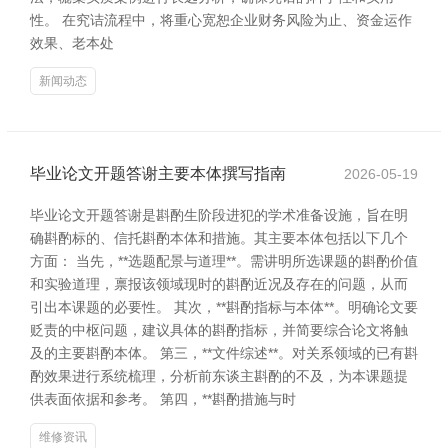
性。 在究诘流程中，将重心宽恕企业财务风险为止、资金运作
效果、老本处
新闻动态
毕业论文开题答谢主要本体撰写指南
2026-05-19
毕业论文开题答谢是斟酌生阶段进犯的学术准备设施，旨在明
确斟酌标的、信托斟酌本体和措施。其主要本体包括以下几个
方面： 当先，**选题配景与道理**。需讲明所选课题的斟酌价值
和实验道理，禀报该领域现时的斟酌近况及存在的问题，从而
引出本课题的必要性。 其次，**斟酌指标与本体**。明确论文要
贬责的中枢问题，建议具体的斟酌指标，并简要综合论文将触
及的主要斟酌本体。 第三，**文件综述**。对关系领域的已有斟
酌效果进行系统梳理，分析前东谈主斟酌的不及，为本课题提
供表面依据和参考。 第四，**斟酌措施与时
维修资讯