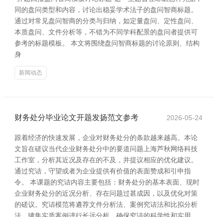
同的盘问类型和内容，讨论出稳妥学术法子的盘问智商标题。
通过对常见盘问智商的分类与归纳，如定量盘问、定性盘问、
本质盘问、文件分析等，不错为不同学科配景的盘问者提供可
参考的标题模板。 本文将围绕盘问智商标题的讨论原则、结构
身
新闻动态
财务处分毕业论文开题发扬范文参考
2026-05-24
跟着经济的快速发展，企业对财务处分的条款越来越高。本论
文旨在磋议当代企业财务处分中的要道问题上海芦秋网络科技
工作室，分析其近况及存在的不及，并提议相应的优化建议。
通过究诘，守望或者为企业提供有价值的表面赞成和引申指
令。 本课题的究诘内容主要包括：财务处分的基本表面、现时
企业财务处分的近况分析、存在问题过甚成因，以及优化对策
的磋议。究诘模范将遴荐文件分析法、案例究诘法和比拟分析
法，辘集实质案例进行长远分析，确保究诘的科学性和实用